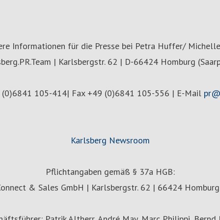
ere Informationen für die Presse bei Petra Huffer/ Michelle
sberg.PR.Team | Karlsbergstr. 62 | D-66424 Homburg (Saarp
 (0)6841 105-414| Fax +49 (0)6841 105-556 | E-Mail
pr@
Karlsberg Newsroom
Pflichtangaben gemäß § 37a HGB:
Connect & Sales GmbH | Karlsbergstr. 62 | 66424 Homburg 
äftsführer: Patrik Altherr, André May, Marc Philippi, Bernd