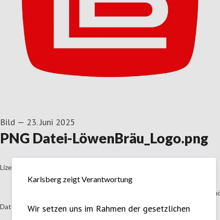
Bild
—
23. Juni 2025
PNG Datei-LöwenBräu_Logo.png
go to media item
Lizenz:
Karlsberg zeigt Verantwortung
Nutzung in Medien
Die Inhalte können von Journalisten, Bloggern, Kolumnisten, Sch
Dateiformat:
Wir setzen uns im Rahmen der gesetzlichen