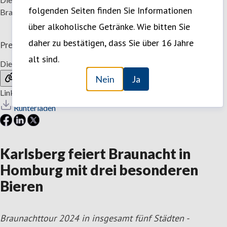
folgenden Seiten finden Sie Informationen
Braunacht ein. Foto: Karlsberg
über alkoholische Getränke. Wie bitten Sie
daher zu bestätigen, dass Sie über 16 Jahre
Pressemitteilung
—
12. April 2024 10:00
Teilen
alt sind.
Diese Story teilen
Nein
Ja
Link kopieren
Link wurde kopiert!
Runterladen
Karlsberg feiert Braunacht in
Homburg mit drei besonderen
Bieren
Braunachttour 2024 in insgesamt fünf Städten -