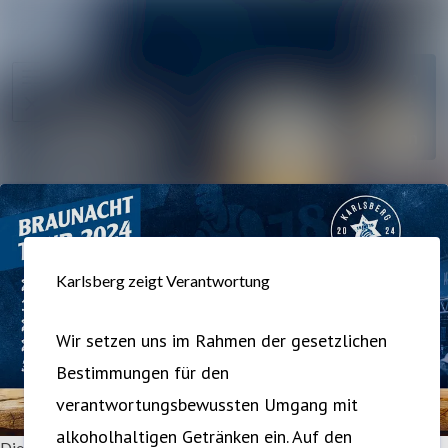
Im Newsro
Alle Meldungen
Folgen
Mediengalerie
Nicht
mehr
Veranstaltungen
folgen
Kontakt
Karlsberg zeigt Verantwortung
Wir setzen uns im Rahmen der gesetzlichen
Bestimmungen für den
verantwortungsbewussten Umgang mit
alkoholhaltigen Getränken ein. Auf den
Die Karlsberg Brauerei lädt am 27. April wieder zur Homburger