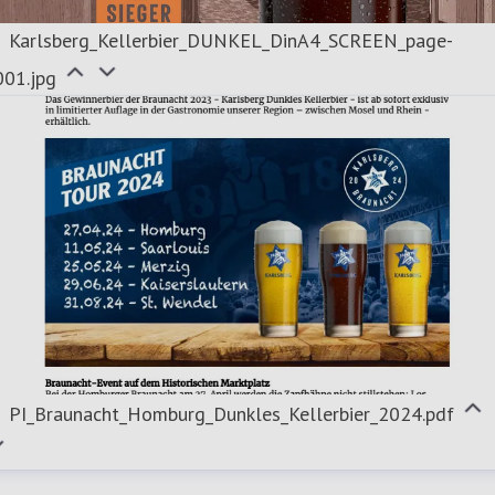
Karlsberg_Kellerbier_DUNKEL_DinA4_SCREEN_page-
001.jpg
PI_Braunacht_Homburg_Dunkles_Kellerbier_2024.pdf