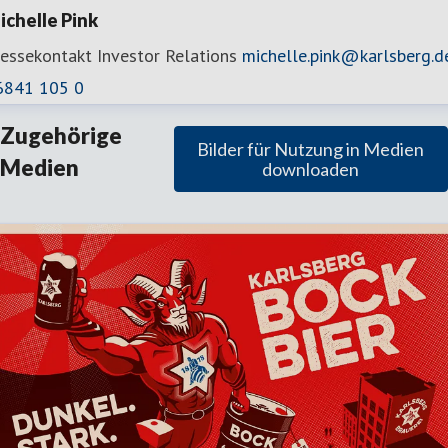
ichelle Pink
ressekontakt
Investor Relations
michelle.pink@karlsberg.d
6841 105 0
Zugehörige
Bilder für Nutzung in Medien
Medien
downloaden