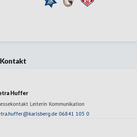
Kontakt
etra Huffer
ressekontakt
Leiterin Kommunikation
etra.huffer@karlsberg.de
06841 105 0