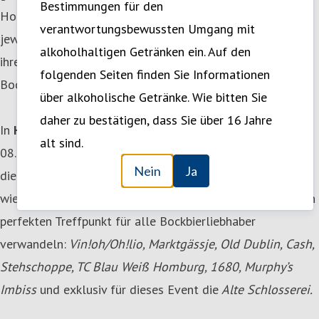
Bestimmungen für den
Homburg und findet erstmals auch in Saarlouis statt! Ab
verantwortungsbewussten Umgang mit
jeweils 19 Uhr öffnen die teilnehmenden Gastronomien
alkoholhaltigen Getränken ein. Auf den
ihre Türen und laden zu frisch gezapftem Karlsberg
folgenden Seiten finden Sie Informationen
Bockbier ein.
über alkoholische Getränke. Wie bitten Sie
daher zu bestätigen, dass Sie über 16 Jahre
In
Homburg
findet die legendäre Bocknacht am
alt sind.
08.11.2025 statt. Schon im letzten Jahr hat die Premiere
Nein
Ja
die Bockbier-Fans begeistert. Mit dabei sind dieses Mal
wieder eine Vielzahl an Gastronomien, die die Stadt in den
perfekten Treffpunkt für alle Bockbierliebhaber
verwandeln:
Vin!oh/Oh!lio, Marktgässje, Old Dublin, Cash,
Stehschoppe, TC Blau Weiß Homburg, 1680, Murphy’s
Imbiss
und exklusiv für dieses Event die
Alte Schlosserei.