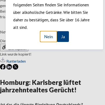
folgenden Seiten finden Sie Informationen
gemeinsam mit Bürgermeister Manfred Rippel und den
Beigeordneten Philipp Scheidweiler und Christoph Neumann das
über alkoholische Getränke. Wie bitten Sie
frisch aus dem Brunnen gezapfte Bier. (Fotocredit:Karlsberg)
daher zu bestätigen, dass Sie über 16 Jahre
alt sind.
News
—
31. März 2026 16:39
Teilen
Nein
Ja
Diese Story teilen
Link kopieren
Link wurde kopiert!
Runterladen
Homburg: Karlsberg lüftet
jahrzehntealtes Gerücht!
Ist das die längste Bierleitung Deutschlands?