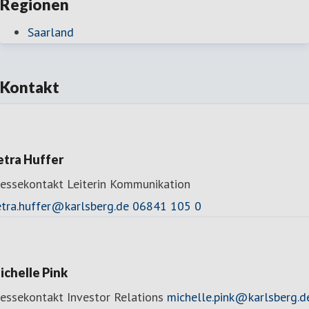
Regionen
Saarland
Kontakt
etra Huffer
ressekontakt
Leiterin Kommunikation
etra.huffer@karlsberg.de
06841 105 0
ichelle Pink
ressekontakt
Investor Relations
michelle.pink@karlsberg.d