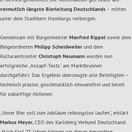
vermutlich längste Bierleitung Deutschlands
– mitten
unter dem Stadtkern Homburgs verborgen.
Gemeinsam mit Bürgermeister
Manfred Rippel
sowie dem
Beigeordneten
Philipp Scheidweiler
und dem
Kulturamtsleiter
Christoph Neumann
wurden nun
erfolgreiche „Anzapf‑Tests“ am Marktbrunnen
durchgeführt. Das Ergebnis überzeugte alle Beteiligten –
technisch präzise, geschmacklich einwandfrei und bereit
für zukünftige Aktionen.
„Unser Bier soll zum Jubiläum reibungslos laufen“, erklärt
Markus Meyer
, CEO des Karlsberg Verbund Deutschland.
„Nach fast 75 Jahren können wir dieses besondere