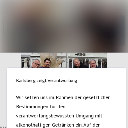
Im Newsro
Alle Meldungen
Folgen
Mediengalerie
Nicht
mehr
Veranstaltungen
folgen
Kontakt
Karlsberg zeigt Verantwortung
Wir setzen uns im Rahmen der gesetzlichen
Bestimmungen für den
verantwortungsbewussten Umgang mit
alkoholhaltigen Getränken ein. Auf den
Markus Meyer, CEO Karlsberg Verbund Deutschland, testet