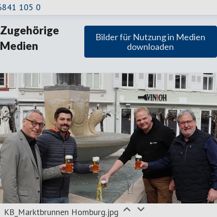
6841 105 0
Zugehörige
Bilder für Nutzung in Medien
Medien
downloaden
KB_Marktbrunnen Homburg.jpg