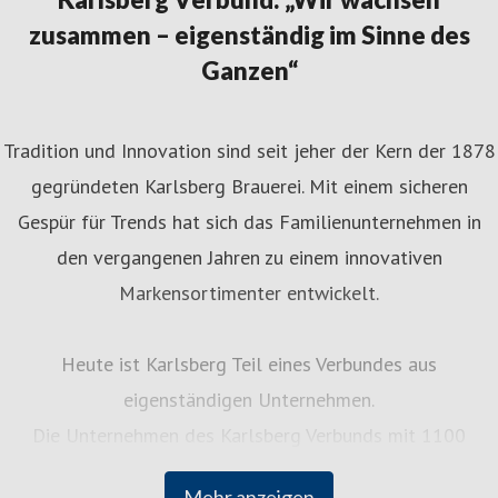
zusammen – eigenständig im Sinne des
Ganzen“
Tradition und Innovation sind seit jeher der Kern der 1878
gegründeten Karlsberg Brauerei. Mit einem sicheren
Gespür für Trends hat sich das Familienunternehmen in
den vergangenen Jahren zu einem innovativen
Markensortimenter entwickelt.
Heute ist Karlsberg Teil eines Verbundes aus
eigenständigen Unternehmen.
Die Unternehmen des Karlsberg Verbunds mit 1100
Mitarbeiterinnen und Mitarbeitern bieten Getränke und
Mehr anzeigen