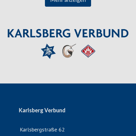
Dienstleistungen rund um den täglichen Genuss an: von
Bieren, Mineralwässern, Fruchtsäften,
Erfrischungsgetränken über Transport- bis zu Gastro-
Dienstleistungen.
Tief verwurzelt mit der Geschichte und den Menschen der
Region hat jedes Verbunds-Unternehmen ein einzigartiges
Gesicht und steht individuell für seine Produkte sowie
höchste Qualität. Alle Unternehmen verbindet eine
gemeinsame Unternehmens- und Wertekultur – eine Kultur
des Miteinanders und der Wertschätzung.
Karlsberg Verbund
Impressum:
Karlsberg Brauerei KG Weber
Karlsbergstraße 62