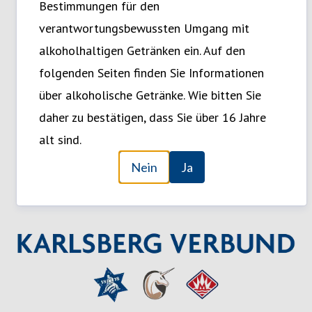
Bestimmungen für den
den vergangenen Jahren zu einem innovativen
verantwortungsbewussten Umgang mit
Markensortimenter entwickelt.
alkoholhaltigen Getränken ein. Auf den
folgenden Seiten finden Sie Informationen
Heute ist Karlsberg Teil eines Verbundes aus
über alkoholische Getränke. Wie bitten Sie
eigenständigen Unternehmen.
daher zu bestätigen, dass Sie über 16 Jahre
Die Unternehmen des Karlsberg Verbunds mit 1100
alt sind.
Mitarbeiterinnen und Mitarbeitern bieten Getränke und
Mehr anzeigen
Nein
Ja
Dienstleistungen rund um den täglichen Genuss an: von
Bieren, Mineralwässern, Fruchtsäften,
Erfrischungsgetränken über Transport- bis zu Gastro-
Dienstleistungen.
Tief verwurzelt mit der Geschichte und den Menschen der
Region hat jedes Verbunds-Unternehmen ein einzigartiges