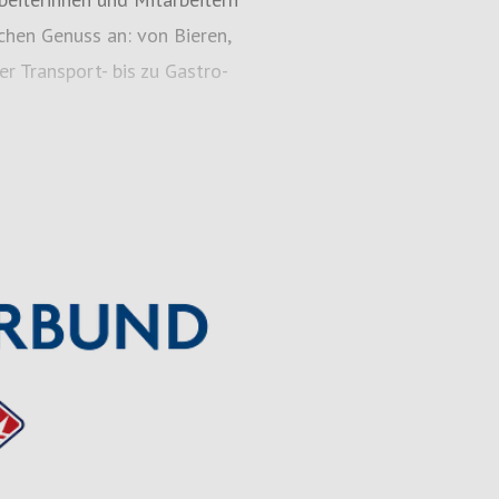
chen Genuss an: von Bieren,
r Transport- bis zu Gastro-
 Region hat jedes Verbunds-
ell für seine Produkte sowie
meinsame Unternehmens- und
 der Wertschätzung.
burg