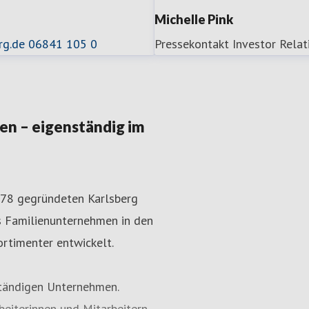
Michelle Pink
rg.de
06841 105 0
Pressekontakt
Investor Relat
n – eigenständig im
1878 gegründeten Karlsberg
as Familienunternehmen in den
rtimenter entwickelt.
ständigen Unternehmen.
eiterinnen und Mitarbeitern