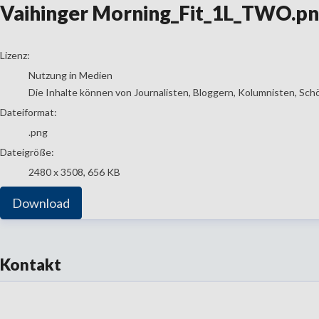
Vaihinger Morning_Fit_1L_TWO.p
go to media item
Lizenz:
Nutzung in Medien
Die Inhalte können von Journalisten, Bloggern, Kolumnisten, Sch
Dateiformat:
.png
Dateigröße:
2480 x 3508, 656 KB
Download
Kontakt