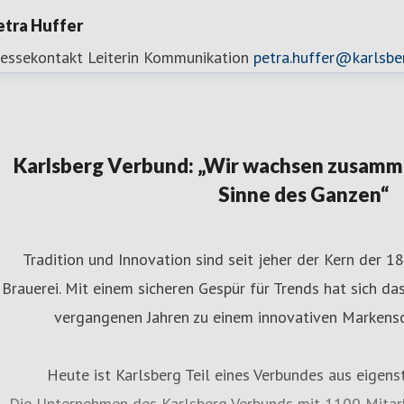
etra Huffer
ressekontakt
Leiterin Kommunikation
petra.huffer@karlsbe
Karlsberg Verbund: „Wir wachsen zusamme
Sinne des Ganzen“
Tradition und Innovation sind seit jeher der Kern der 
Brauerei. Mit einem sicheren Gespür für Trends hat sich d
vergangenen Jahren zu einem innovativen Markenso
Heute ist Karlsberg Teil eines Verbundes aus eigen
Die Unternehmen des Karlsberg Verbunds mit 1100 Mitarb