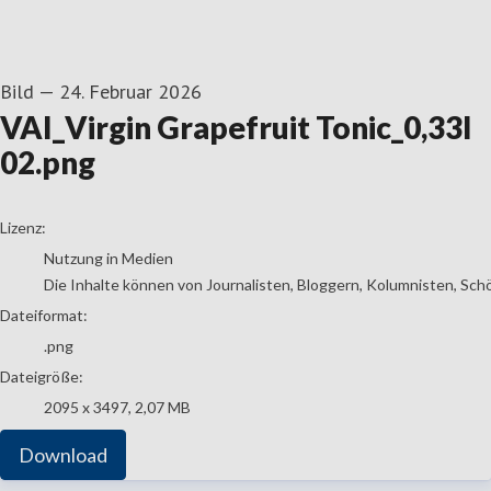
Bild
—
24. Februar 2026
VAI_Virgin Grapefruit Tonic_0,33l
02.png
go to media item
Lizenz:
Nutzung in Medien
Die Inhalte können von Journalisten, Bloggern, Kolumnisten, Sch
Dateiformat:
.png
Dateigröße:
2095 x 3497, 2,07 MB
Download