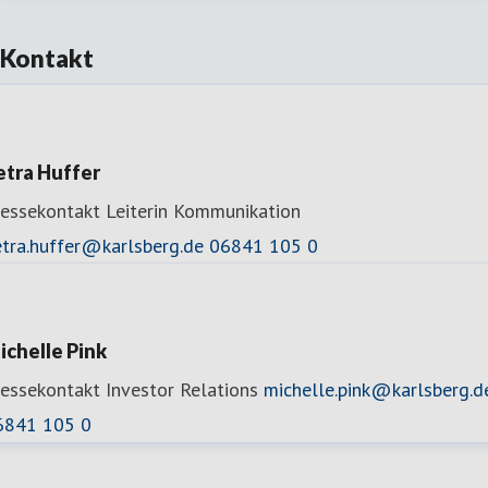
Kontakt
etra Huffer
ressekontakt
Leiterin Kommunikation
etra.huffer@karlsberg.de
06841 105 0
ichelle Pink
ressekontakt
Investor Relations
michelle.pink@karlsberg.d
6841 105 0