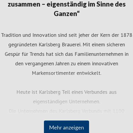
zusammen – eigenständig im Sinne des
Ganzen“
Tradition und Innovation sind seit jeher der Kern der 1878
gegründeten Karlsberg Brauerei. Mit einem sicheren
Gespür für Trends hat sich das Familienunternehmen in
den vergangenen Jahren zu einem innovativen
Markensortimenter entwickelt.
Heute ist Karlsberg Teil eines Verbundes aus
eigenständigen Unternehmen.
Die Unternehmen des Karlsberg Verbunds mit 1100
Mitarbeiterinnen und Mitarbeitern bieten Getränke und
Mehr anzeigen
Dienstleistungen rund um den täglichen Genuss an: von