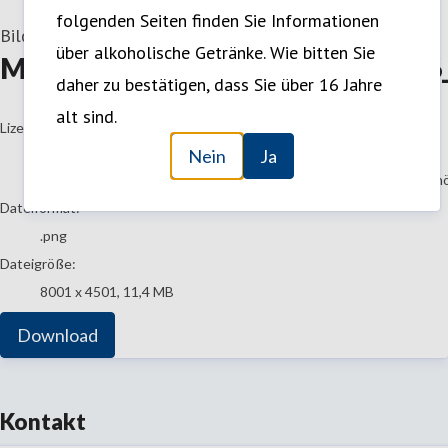
folgenden Seiten finden Sie Informationen
Bild
—
1. Juli 2026
über alkoholische Getränke. Wie bitten Sie
MiXery_KeyVisual_Relaunch_202
daher zu bestätigen, dass Sie über 16 Jahre
alt sind.
go to media item
Lizenz:
Nein
Ja
Nutzung in Medien
Die Inhalte können von Journalisten, Bloggern, Kolumnisten, Sch
Dateiformat:
.png
Dateigröße:
8001 x 4501, 11,4 MB
Download
Kontakt