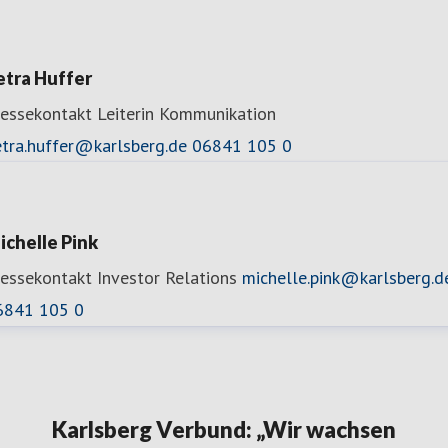
etra Huffer
ressekontakt
Leiterin Kommunikation
etra.huffer@karlsberg.de
06841 105 0
ichelle Pink
ressekontakt
Investor Relations
michelle.pink@karlsberg.d
6841 105 0
Karlsberg Verbund: „Wir wachsen