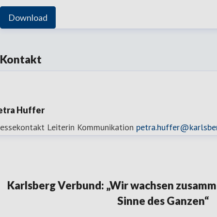
Download
Kontakt
etra Huffer
ressekontakt
Leiterin Kommunikation
petra.huffer@karlsbe
Karlsberg Verbund: „Wir wachsen zusamme
Sinne des Ganzen“