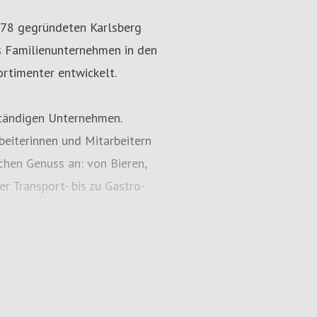
1878 gegründeten Karlsberg
as Familienunternehmen in den
rtimenter entwickelt.
ständigen Unternehmen.
eiterinnen und Mitarbeitern
chen Genuss an: von Bieren,
r Transport- bis zu Gastro-
 Region hat jedes Verbunds-
ell für seine Produkte sowie
meinsame Unternehmens- und