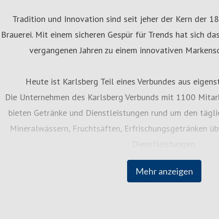
Tradition und Innovation sind seit jeher der Kern der 
Brauerei. Mit einem sicheren Gespür für Trends hat sich d
vergangenen Jahren zu einem innovativen Markenso
Heute ist Karlsberg Teil eines Verbundes aus eigen
Die Unternehmen des Karlsberg Verbunds mit 1100 Mitarb
bieten Getränke und Dienstleistungen rund um den tägli
Mineralwässern, Fruchtsäften, Erfrischungsgetränken übe
Dienstleistungen.
Mehr anzeigen
Tief verwurzelt mit der Geschichte und den Menschen der
Unternehmen ein einzigartiges Gesicht und steht individu
höchste Qualität. Alle Unternehmen verbindet eine ge