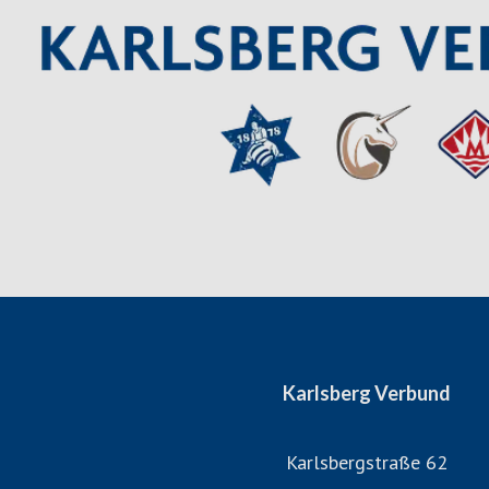
Wertekultur – eine Kultur des Miteinanders und
Impressum:
Karlsberg Brauerei KG Weber
Karlsbergstraße 62, 66424 Hom
Tel.: 06841/105-0
Fax: 06841/105-269
E-Mail: info@karlsberg.de
Internet: www.karlsberg-verbund
Geschäftsführender Gesellschafter (Komplementär): Dr. Ri
Die USt-Identnr. gemäß § 27 a UstG lautet: US
Karlsberg Verbund
Registergericht: Amtsgericht Saarb
Registernummer: HR A 1199
Karlsbergstraße 62