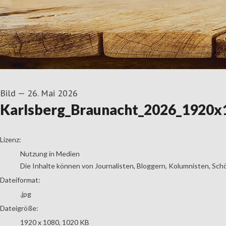
Bild
—
26. Mai 2026
Karlsberg_Braunacht_2026_1920x
go to media item
Lizenz:
Nutzung in Medien
Die Inhalte können von Journalisten, Bloggern, Kolumnisten, Sch
Dateiformat:
.jpg
Dateigröße:
1920 x 1080, 1020 KB