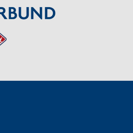
 der Wertschätzung.
burg
.de
chard Weber, Christian Weber
t-ID: DE 138306291
rücken