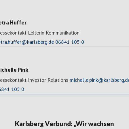
etra Huffer
ressekontakt
Leiterin Kommunikation
etra.huffer@karlsberg.de
06841 105 0
ichelle Pink
ressekontakt
Investor Relations
michelle.pink@karlsberg.d
6841 105 0
Karlsberg Verbund: „Wir wachsen