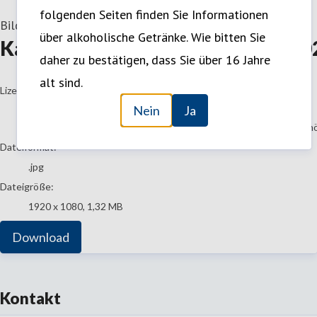
folgenden Seiten finden Sie Informationen
Bild
—
11. November 2025
über alkoholische Getränke. Wie bitten Sie
Karlsberg_Bockbier_KeyVisual_20
daher zu bestätigen, dass Sie über 16 Jahre
alt sind.
go to media item
Lizenz:
Nein
Ja
Nutzung in Medien
Die Inhalte können von Journalisten, Bloggern, Kolumnisten, Sch
Dateiformat:
.jpg
Dateigröße:
1920 x 1080, 1,32 MB
Download
Kontakt