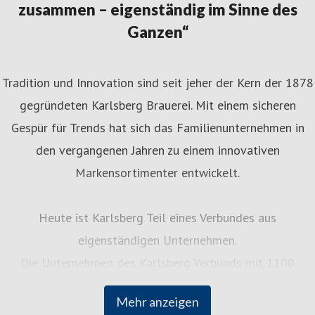
zusammen – eigenständig im Sinne des
Ganzen“
Tradition und Innovation sind seit jeher der Kern der 1878
gegründeten Karlsberg Brauerei. Mit einem sicheren
Gespür für Trends hat sich das Familienunternehmen in
den vergangenen Jahren zu einem innovativen
Markensortimenter entwickelt.
Heute ist Karlsberg Teil eines Verbundes aus
eigenständigen Unternehmen.
Die Unternehmen des Karlsberg Verbunds mit 1100
Mitarbeiterinnen und Mitarbeitern bieten Getränke und
Mehr anzeigen
Dienstleistungen rund um den täglichen Genuss an: von