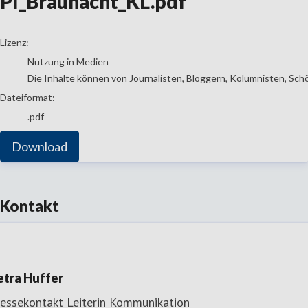
PI_Braunacht_KL.pdf
go to media item
Lizenz:
Nutzung in Medien
Die Inhalte können von Journalisten, Bloggern, Kolumnisten, Sch
Dateiformat:
.pdf
Download
Kontakt
etra Huffer
ressekontakt
Leiterin Kommunikation