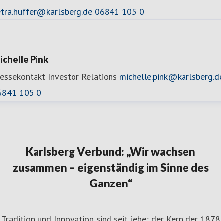
etra.huffer@karlsberg.de
06841 105 0
ichelle Pink
ressekontakt
Investor Relations
michelle.pink@karlsberg.d
6841 105 0
Karlsberg Verbund: „Wir wachsen
zusammen – eigenständig im Sinne des
Ganzen“
Tradition und Innovation sind seit jeher der Kern der 1878