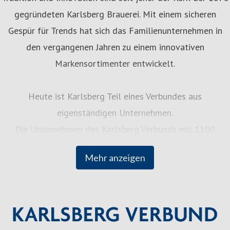
gegründeten Karlsberg Brauerei. Mit einem sicheren
Gespür für Trends hat sich das Familienunternehmen in
den vergangenen Jahren zu einem innovativen
Markensortimenter entwickelt.
Heute ist Karlsberg Teil eines Verbundes aus
eigenständigen Unternehmen.
Die Unternehmen des Karlsberg Verbunds mit 1100
Mitarbeiterinnen und Mitarbeitern bieten Getränke und
Mehr anzeigen
Dienstleistungen rund um den täglichen Genuss an: von
Bieren, Mineralwässern, Fruchtsäften,
Erfrischungsgetränken über Transport- bis zu Gastro-
Dienstleistungen.